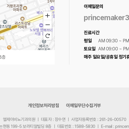
이메일문의
princemaker
진료시간
평일
AM 09:30 ~ PM
토요일
AM 09:00 ~ PM
매주 일요일/공휴일 정기
8층
100m
로드뷰
길찾기
지도 크게 보기
개인정보처리방침
이메일무단수집거부
엘제이비뇨기과의원
ㅣ
대표자 : 장수연
ㅣ
사업자등록번호 : 261-26-00570
 논현동 199-5 보라티알빌딩 8층
ㅣ
대표번호 : 1588-5830
ㅣ
E-mail : princ