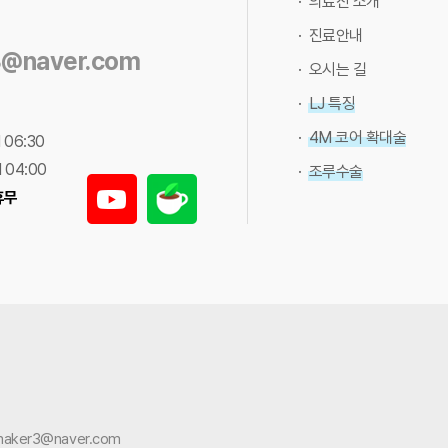
· 의료진 소개
· 진료안내
3@naver.com
· 오시는 길
· LJ 특징
· 4M 코어 확대술
 06:30
 04:00
· 조루수술
휴무
emaker3@naver.com