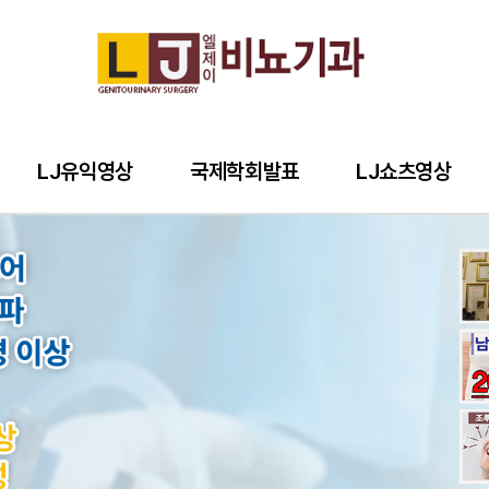
LJ유익영상
국제학회발표
LJ쇼츠영상