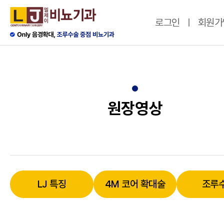
로그인
회원가
원장영상
LJ 특징
4M 코어 확대술
조루