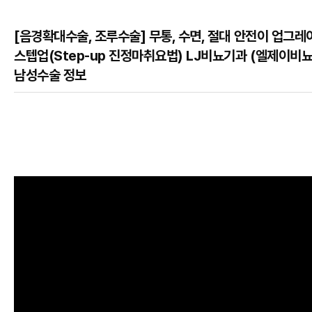
[음경확대수술, 조루수술] 무통, 수면, 절대 안전이 업그레
스텝업(Step-up 진정마취요법) LJ비뇨기과 (엘제이비
남성수술 정보
본문