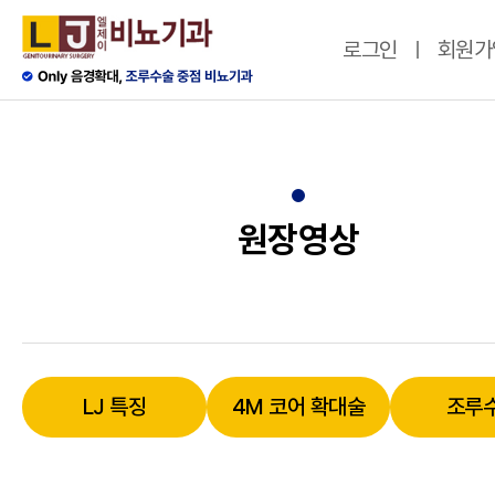
로그인
회원가
원장영상
LJ 특징
4M 코어 확대술
조루