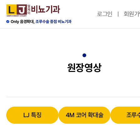
로그인
회원가
원장영상
LJ 특징
4M 코어 확대술
조루