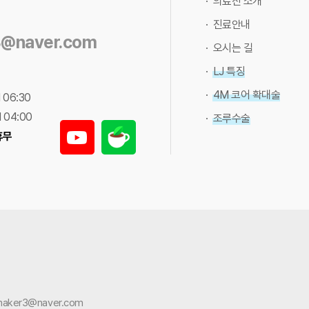
· 의료진 소개
· 진료안내
3@naver.com
· 오시는 길
· LJ 특징
· 4M 코어 확대술
 06:30
 04:00
· 조루수술
휴무
emaker3@naver.com