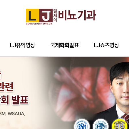
LJ유익영상
국제학회발표
LJ쇼츠영상