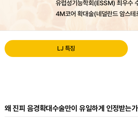
LJ 특징
왜 진피 음경확대수술만이 유일하게 인정받는가? 