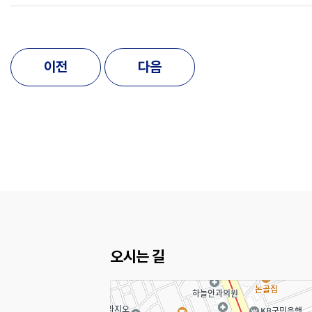
이전
다음
오시는 길