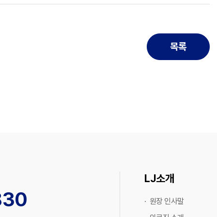
목록
LJ소개
830
· 원장 인사말