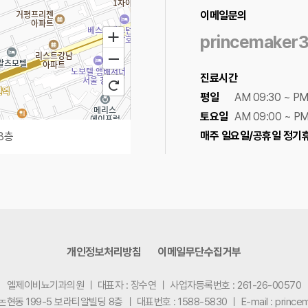
이메일문의
princemaker
진료시간
평일
AM 09:30 ~ PM
토요일
AM 09:00 ~ PM
매주 일요일/공휴일 정기
8층
100m
로드뷰
길찾기
지도 크게 보기
개인정보처리방침
이메일무단수집거부
엘제이비뇨기과의원
ㅣ
대표자 : 장수연
ㅣ
사업자등록번호 : 261-26-00570
 논현동 199-5 보라티알빌딩 8층
ㅣ
대표번호 : 1588-5830
ㅣ
E-mail : princ