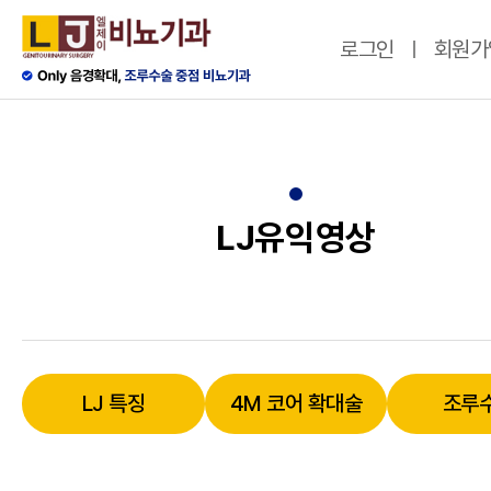
로그인
회원가
LJ유익영상
LJ 특징
4M 코어 확대술
조루