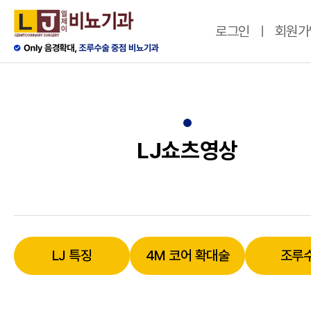
로그인
회원가
LJ쇼츠영상
LJ 특징
4M 코어 확대술
조루