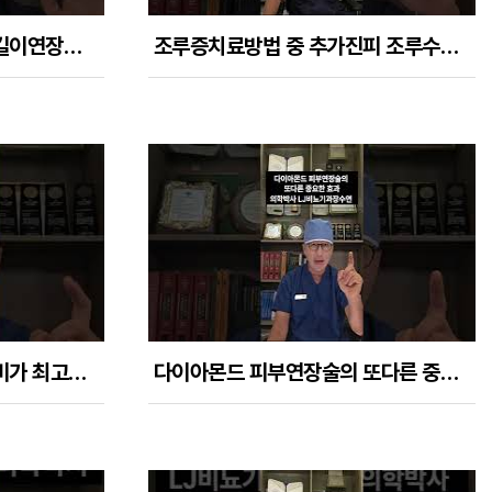
함몰음경 치료는 다층봉합길이연장술과 다이아몬드피부연장술로 최대치를 만들어내야한다
조루증치료방법 중 추가진피 조루수술이 추천되는 이유
조루치료방법 중에서 가성비가 최고인 것은 무엇인가?
다이아몬드 피부연장술의 또다른 중요한 효과는?