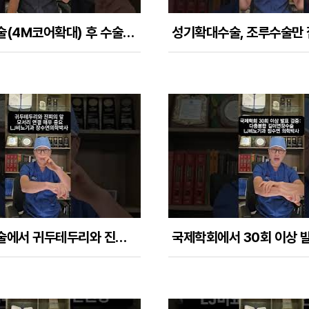
음경확대수술(4M코어확대) 후 수술자국과 치골부분 육아종의 100% 회복 시기는?
음경확대수술에서 귀두테두리와 진피의 앞쪽 모서리 연결은 자연스러운 형태와 촉감, 성관계시 만족도의 핵심이다.