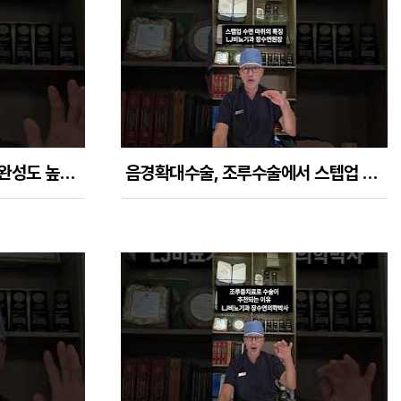
성형수술보다 더 감쪽같은 완성도 높은 음경확대수술!!
음경확대수술, 조루수술에서 스텝업 수면마취로 순식간에 끝난다!