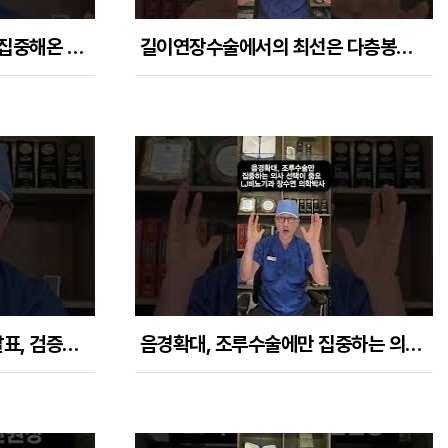
성기확대수술, 조루수술만 집중해온 의사는 무엇이 다른가?
길이연장수술에서의 최선은 다층봉합 길이연장술 + 다이아몬드 연장술의 조합이다.
국제학회에서 30회 이상 발표, 검증한 다층봉합 길이연장수술
음경확대, 조루수술에만 집중하는 의사를 선택해야 하는 이유들