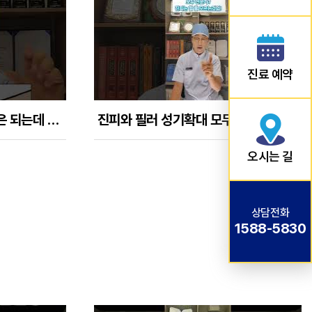
진료 예약
[음경확대 Q] 필러가 얼굴은 되는데 왜 음경은 안되나?
진피와 필러 성기확대 모두 전문가? 진피는 할 줄 모르는것임!
오시는 길
상담전화
1588-5830