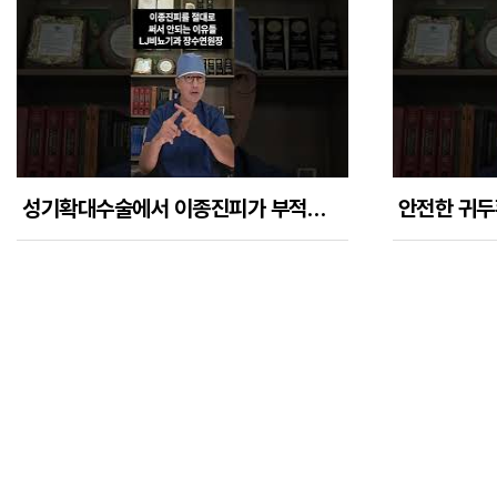
성기확대수술에서 이종진피가 부적합 재료인 이유들
맨끝