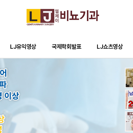
LJ유익영상
국제학회발표
LJ쇼츠영상