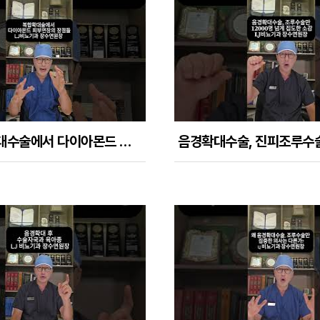
복합음경확대수술에서 다이아몬드 피부연장술을 시행할때의 장점들