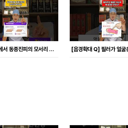
음경확대술에서 동종진피의 모서리 테리퍼링은 필수!