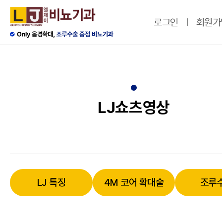
로그인
회원가
LJ쇼츠영상
LJ 특징
4M 코어 확대술
조루