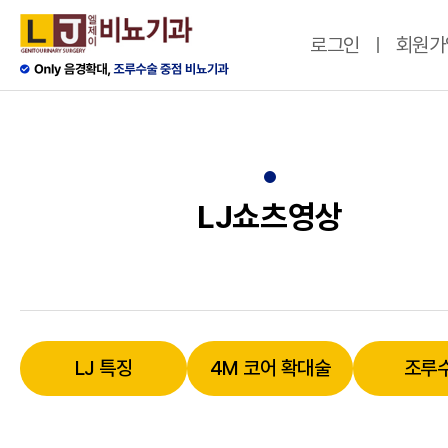
로그인
회원가
LJ쇼츠영상
LJ 특징
4M 코어 확대술
조루