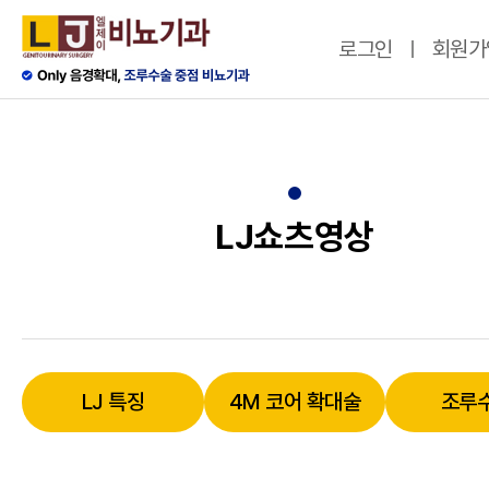
로그인
회원가
LJ쇼츠영상
LJ 특징
4M 코어 확대술
조루