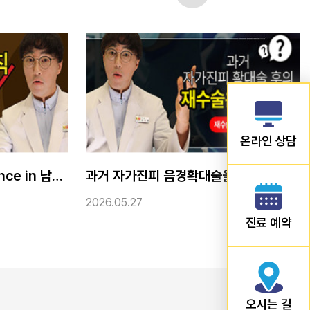
온라인 상담
과거 자가진피 음경확대술을 받은 경우 추가확대, 재교정수술에 관한 이야기
음경 길이연장수술
2026.05.13
진료 예약
오시는 길