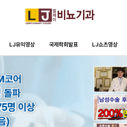
LJ유익영상
국제학회발표
LJ쇼츠영상