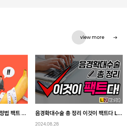
view more
음경확대수술 총 정리 이것이 팩트다 LJ비뇨기과
조루수술 사정시간 두배로
2024.08.21